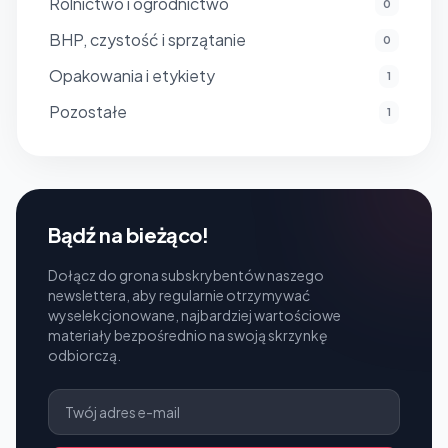
Rolnictwo i ogrodnictwo
0
BHP, czystość i sprzątanie
0
Opakowania i etykiety
1
Pozostałe
1
Bądź na bieżąco!
Dołącz do grona subskrybentów naszego
newslettera, aby regularnie otrzymywać
wyselekcjonowane, najbardziej wartościowe
materiały bezpośrednio na swoją skrzynkę
odbiorczą.