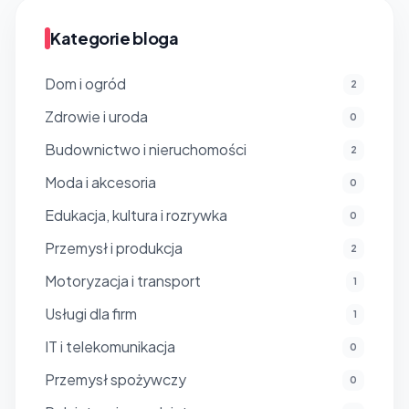
Kategorie bloga
Dom i ogród
2
Zdrowie i uroda
0
Budownictwo i nieruchomości
2
Moda i akcesoria
0
Edukacja, kultura i rozrywka
0
Przemysł i produkcja
2
Motoryzacja i transport
1
Usługi dla firm
1
IT i telekomunikacja
0
Przemysł spożywczy
0