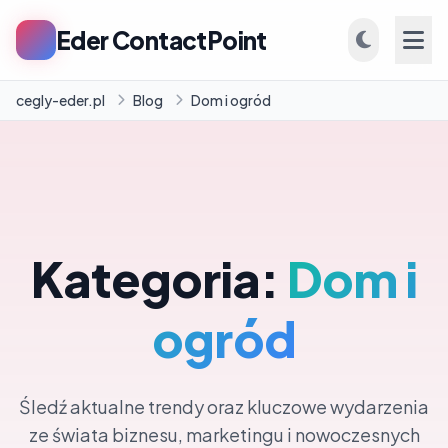
Eder ContactPoint
cegly-eder.pl
Blog
Dom i ogród
INFORMACJE
Firmy
Kategoria:
Dom i
Blog
ogród
Śledź aktualne trendy oraz kluczowe wydarzenia
ze świata biznesu, marketingu i nowoczesnych