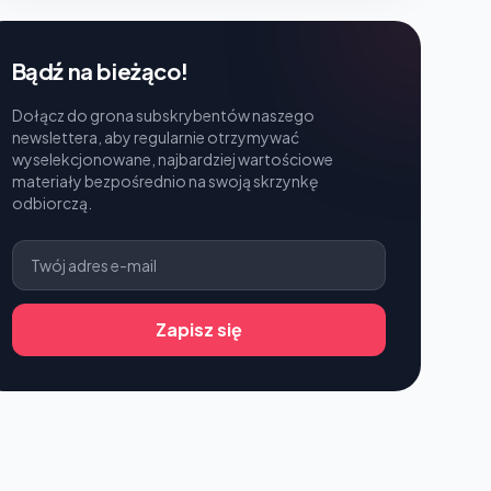
Bądź na bieżąco!
Dołącz do grona subskrybentów naszego
newslettera, aby regularnie otrzymywać
wyselekcjonowane, najbardziej wartościowe
materiały bezpośrednio na swoją skrzynkę
odbiorczą.
Zapisz się