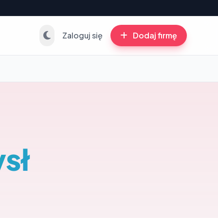
Zaloguj się
Dodaj firmę
sł