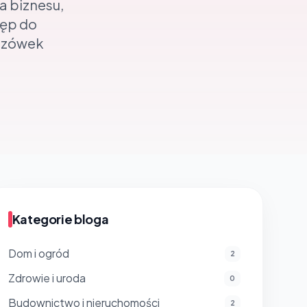
a biznesu,
tęp do
azówek
Kategorie bloga
Dom i ogród
2
Zdrowie i uroda
0
Budownictwo i nieruchomości
2