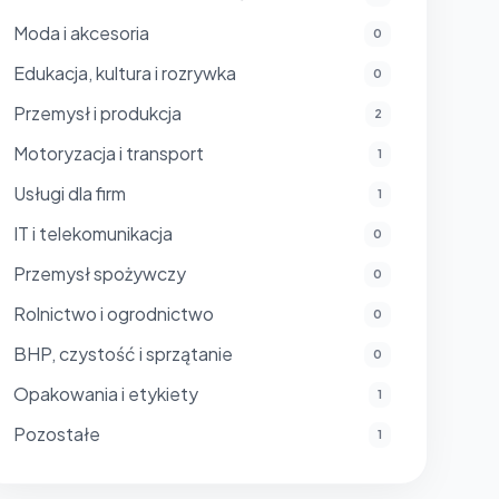
Moda i akcesoria
0
Edukacja, kultura i rozrywka
0
Przemysł i produkcja
2
Motoryzacja i transport
1
Usługi dla firm
1
IT i telekomunikacja
0
Przemysł spożywczy
0
Rolnictwo i ogrodnictwo
0
BHP, czystość i sprzątanie
0
Opakowania i etykiety
1
Pozostałe
1