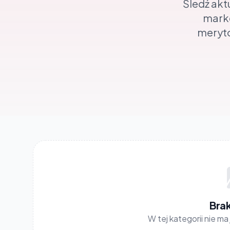
Śledź akt
marke
meryto
Bra
W tej kategorii nie m