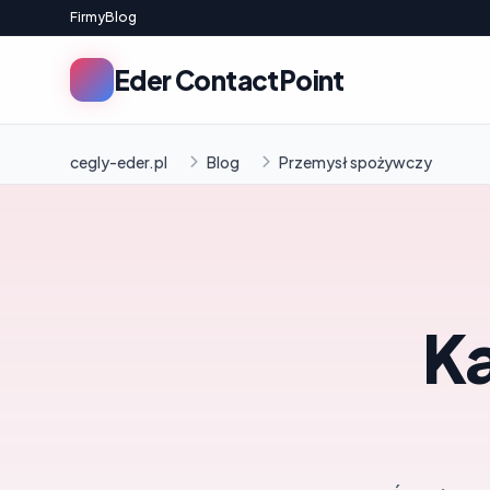
Firmy
Blog
Eder ContactPoint
cegly-eder.pl
Blog
Przemysł spożywczy
Ka