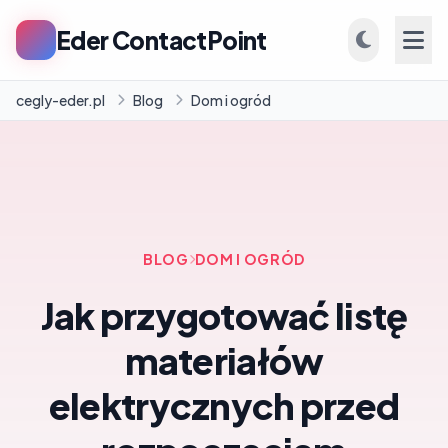
Eder ContactPoint
cegly-eder.pl
Blog
Dom i ogród
INFORMACJE
Firmy
BLOG
DOM I OGRÓD
Blog
Jak przygotować listę
materiałów
elektrycznych przed