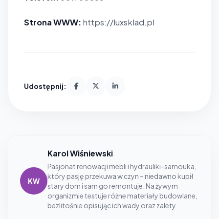
Strona WWW:
https://luxsklad.pl
Udostępnij:
Karol Wiśniewski
Pasjonat renowacji mebli i hydrauliki-samouka,
który pasję przekuwa w czyn – niedawno kupił
KW
stary dom i sam go remontuje. Na żywym
organizmie testuje różne materiały budowlane,
bezlitośnie opisując ich wady oraz zalety.