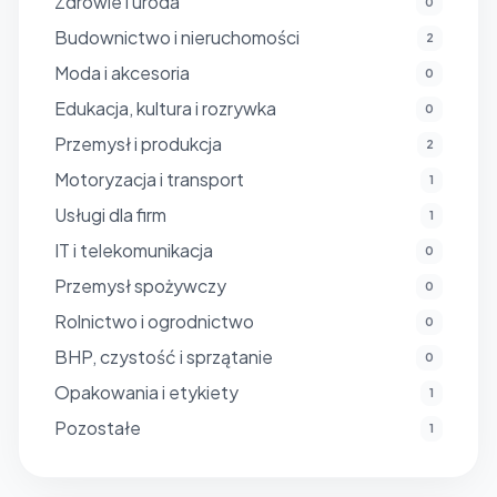
Zdrowie i uroda
0
Budownictwo i nieruchomości
2
Moda i akcesoria
0
Edukacja, kultura i rozrywka
0
Przemysł i produkcja
2
Motoryzacja i transport
1
Usługi dla firm
1
IT i telekomunikacja
0
Przemysł spożywczy
0
Rolnictwo i ogrodnictwo
0
BHP, czystość i sprzątanie
0
Opakowania i etykiety
1
Pozostałe
1