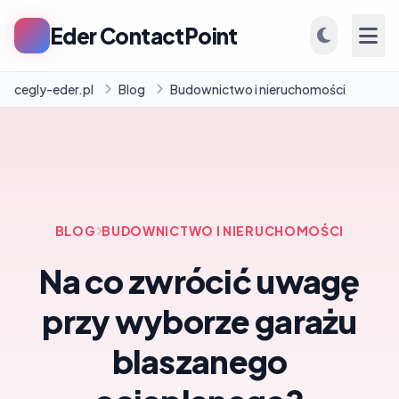
Eder ContactPoint
cegly-eder.pl
Blog
Budownictwo i nieruchomości
INFORMACJE
Firmy
BLOG
BUDOWNICTWO I NIERUCHOMOŚCI
Blog
Na co zwrócić uwagę
przy wyborze garażu
blaszanego