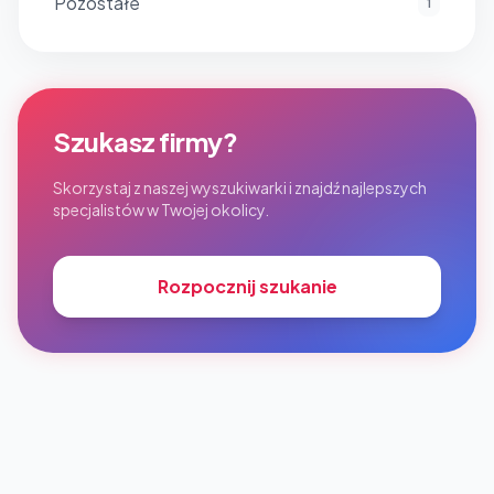
Pozostałe
1
Szukasz firmy?
Skorzystaj z naszej wyszukiwarki i znajdź najlepszych
specjalistów w Twojej okolicy.
Rozpocznij szukanie