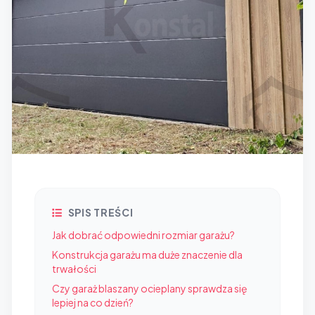
SPIS TREŚCI
Jak dobrać odpowiedni rozmiar garażu?
Konstrukcja garażu ma duże znaczenie dla
trwałości
Czy garaż blaszany ocieplany sprawdza się
lepiej na co dzień?