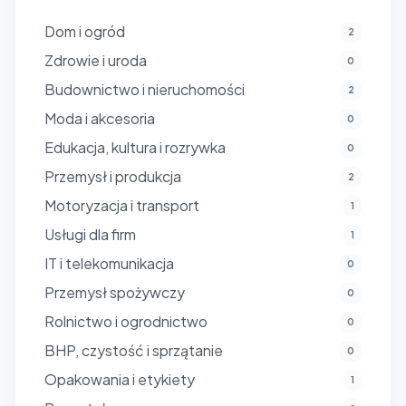
Dom i ogród
2
Zdrowie i uroda
0
Budownictwo i nieruchomości
2
Moda i akcesoria
0
Edukacja, kultura i rozrywka
0
Przemysł i produkcja
2
Motoryzacja i transport
1
Usługi dla firm
1
IT i telekomunikacja
0
Przemysł spożywczy
0
Rolnictwo i ogrodnictwo
0
BHP, czystość i sprzątanie
0
Opakowania i etykiety
1