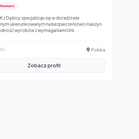
fikowano
z Dębicy specjalizuje się w doradztwie
znym ukierunkowanym na bezpieczeństwo maszyn
odność wyrobów z wymaganiami Unii...
Polska
121)
Zobacz profil