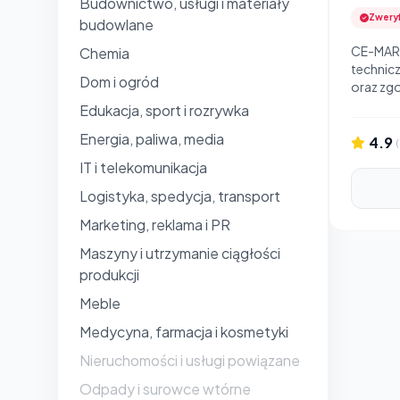
Budownictwo, usługi i materiały
Zwery
budowlane
CE-MARK 
Chemia
technic
Dom i ogród
oraz zg
Edukacja, sport i rozrywka
Energia, paliwa, media
4.9
(
IT i telekomunikacja
Logistyka, spedycja, transport
Marketing, reklama i PR
Maszyny i utrzymanie ciągłości
produkcji
Meble
Medycyna, farmacja i kosmetyki
Nieruchomości i usługi powiązane
Odpady i surowce wtórne