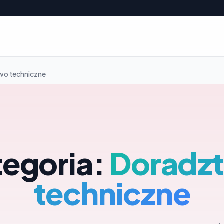
wo techniczne
tegoria:
Doradz
techniczne