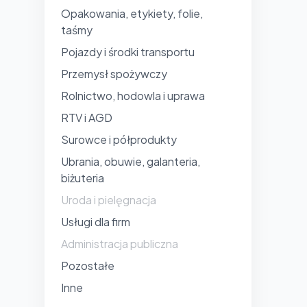
Opakowania, etykiety, folie,
taśmy
Pojazdy i środki transportu
Przemysł spożywczy
Rolnictwo, hodowla i uprawa
RTV i AGD
Surowce i półprodukty
Ubrania, obuwie, galanteria,
biżuteria
Uroda i pielęgnacja
Usługi dla firm
Administracja publiczna
Pozostałe
Inne