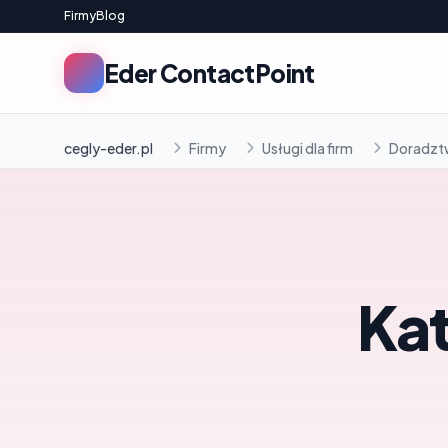
Firmy
Blog
Eder ContactPoint
cegly-eder.pl
Firmy
Usługi dla firm
Doradzt
Ka