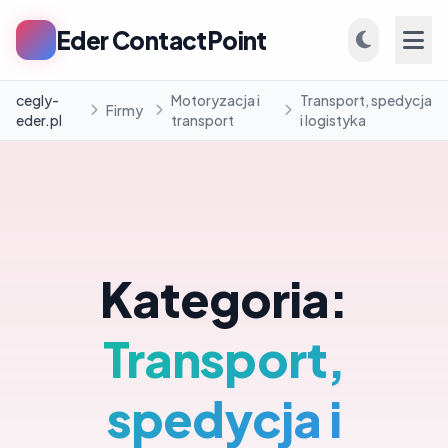
Eder ContactPoint
cegly-
Motoryzacja i
Transport, spedycja
Firmy
eder.pl
transport
i logistyka
INFORMACJE
Firmy
Kategoria:
Blog
Transport,
spedycja i