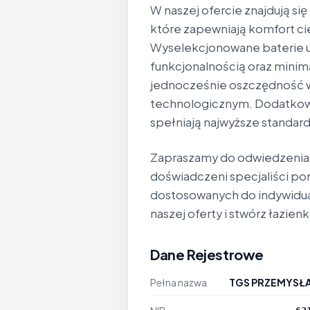
W naszej ofercie znajdują si
które zapewniają komfort ci
Wyselekcjonowane baterie 
funkcjonalnością oraz mini
jednocześnie oszczędność w
technologicznym. Dodatkowo
spełniają najwyższe standardy
Zapraszamy do odwiedzenia n
doświadczeni specjaliści 
dostosowanych do indywidual
naszej oferty i stwórz łazien
Dane Rejestrowe
Pełna nazwa
TGS PRZEMYSŁ