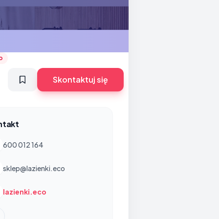
o
Skontaktuj się
ntakt
600 012 164
sklep@lazienki.eco
lazienki.eco