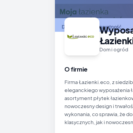
Wyposaż
Łazienk
Dom i ogród
O firmie
Firma Łazienki.eco, z siedzibą
eleganckiego wyposażenia ła
asortyment płytek łazienkow
nowoczesny design i trwałoś
wykonania, co sprawia, że d
klasycznych, jak i nowoczesn