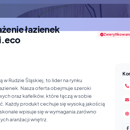
enie łazienek
Zweryfikowan
i.eco
Ko
 w Rudzie Śląskiej, to lider na rynku
zienek. Nasza oferta obejmuje szeroki
ych oraz kafelków, które łączą w sobie
ć. Każdy produkt cechuje się wysoką jakością
oskonale wpisuje się w wymagania zarówno
ych aranżacji wnętrz.