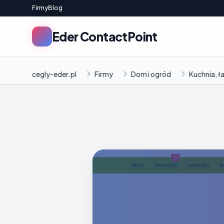
Firmy
Blog
Eder ContactPoint
cegly-eder.pl
Firmy
Dom i ogród
Kuchnia, ł