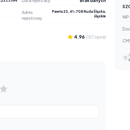
Data rejestracji
Brak danych
12213594
SZ
Pawła 23, 41-708 Ruda Śląska,
Adres
śląskie
NIP:
rejestrowy
Dod
4.96
(157 opinii)
CM