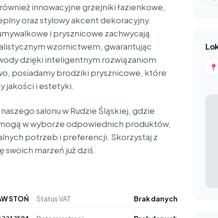
ę również innowacyjne grzejniki łazienkowe,
eplny oraz stylowy akcent dekoracyjny.
umywalkowe i prysznicowe zachwycają
malistycznym wzornictwem, gwarantując
Lok
ody dzięki inteligentnym rozwiązaniom
, posiadamy brodziki prysznicowe, które
 jakości i estetyki.
aszego salonu w Rudzie Śląskiej, gdzie
pomogą w wyborze odpowiednich produktów,
nych potrzeb i preferencji. Skorzystaj z
kę swoich marzeń już dziś.
AW STOŃ
Status VAT
Brak danych