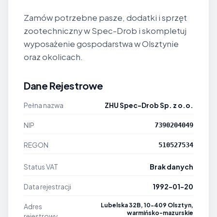
Zamów potrzebne pasze, dodatki i sprzęt
zootechniczny w Spec-Drob i skompletuj
wyposażenie gospodarstwa w Olsztynie
oraz okolicach.
Dane Rejestrowe
Pełna nazwa
ZHU Spec-Drob Sp. z o.o.
NIP
7390204049
REGON
510527534
Status VAT
Brak danych
Data rejestracji
1992-01-20
Lubelska 32B, 10-409 Olsztyn,
Adres
warmińsko-mazurskie
rejestrowy