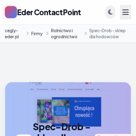
Eder ContactPoint
cegly-
Rolnictwo i
Spec-Drob - sklep
Firmy
eder.pl
ogrodnictwo
dla hodowców
INFORMACJE
Firmy
Blog
Spec-Drob -