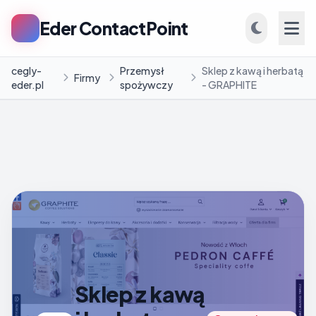
Eder ContactPoint
cegly-
Przemysł
Sklep z kawą i herbatą
Firmy
eder.pl
spożywczy
- GRAPHITE
INFORMACJE
Firmy
Blog
Sklep z kawą