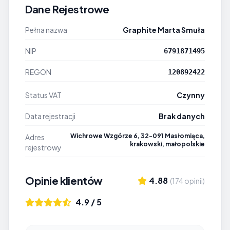
Dane Rejestrowe
Pełna nazwa
Graphite Marta Smuła
NIP
6791871495
REGON
120892422
Status VAT
Czynny
Data rejestracji
Brak danych
Wichrowe Wzgórze 6, 32-091 Masłomiąca,
Adres
krakowski, małopolskie
rejestrowy
Opinie klientów
4.88
(174 opinii)
4.9 / 5