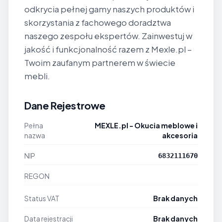
odkrycia pełnej gamy naszych produktów i
skorzystania z fachowego doradztwa
naszego zespołu ekspertów. Zainwestuj w
jakość i funkcjonalność razem z Mexle.pl –
Twoim zaufanym partnerem w świecie
mebli.
Dane Rejestrowe
Pełna
MEXLE.pl - Okucia meblowe i
nazwa
akcesoria
NIP
6832111670
REGON
Status VAT
Brak danych
Data rejestracji
Brak danych