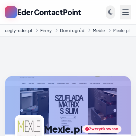
Eder ContactPoint
cegly-eder.pl
Firmy
Dom i ogród
Meble
Mexle.pl
INFORMACJE
Firmy
Blog
Mexle.pl
Zweryfikowano