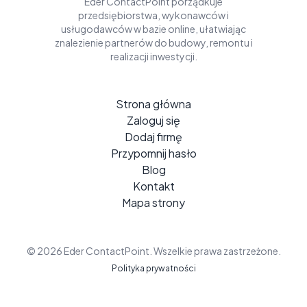
Eder ContactPoint porządkuje
przedsiębiorstwa, wykonawców i
usługodawców w bazie online, ułatwiając
znalezienie partnerów do budowy, remontu i
realizacji inwestycji.
Strona główna
Zaloguj się
Dodaj firmę
Przypomnij hasło
Blog
Kontakt
Mapa strony
© 2026 Eder ContactPoint. Wszelkie prawa zastrzeżone.
Polityka prywatności