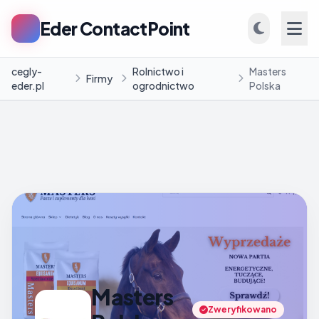
Eder ContactPoint
cegly-
Rolnictwo i
Masters
Firmy
eder.pl
ogrodnictwo
Polska
INFORMACJE
Firmy
Blog
Masters
Zweryfikowano