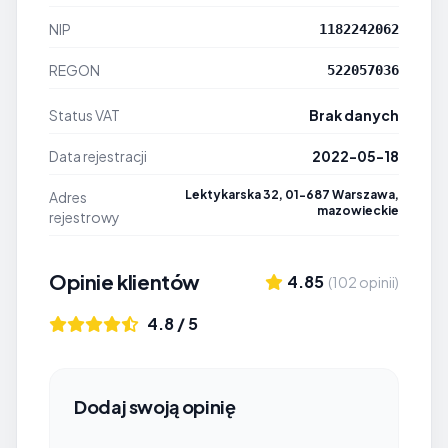
NIP
1182242062
REGON
522057036
Status VAT
Brak danych
Data rejestracji
2022-05-18
Lektykarska 32, 01-687 Warszawa,
Adres
mazowieckie
rejestrowy
Opinie klientów
4.85
(102 opinii)
4.8 / 5
Dodaj swoją opinię