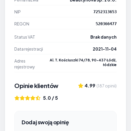
NIP
7252313653
REGON
520366477
Status VAT
Brak danych
Data rejestracji
2021-11-04
Al. T. Kościuszki 74/78, 90-437 Łódź,
Adres
łódzkie
rejestrowy
Opinie klientów
4.99
(187 opinii)
5.0 / 5
Dodaj swoją opinię