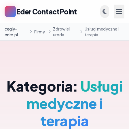
Eder ContactPoint
cegly-
Zdrowie i
Usługi medyczne i
Firmy
eder.pl
uroda
terapia
INFORMACJE
Firmy
Kategoria:
Usługi
Blog
medyczne i
terapia